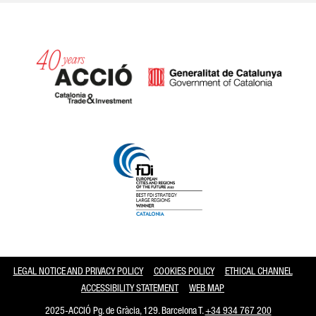
Catalonia and Barcelona
LEGAL NOTICE AND PRIVACY POLICY
COOKIES POLICY
ETHICAL CHANNEL
ACCESSIBILITY STATEMENT
WEB MAP
2025-ACCIÓ Pg. de Gràcia, 129. Barcelona T.
+34 934 767 200