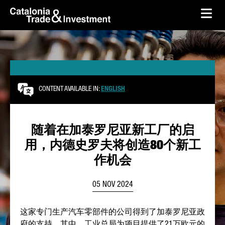
skip-to-content
Skip to Main Content
Catalonia Trade & Investment
Ope
CONTENT AVAILABLE IN:
ENGLISH
随着在加泰罗尼亚新工厂的启
用，内德史罗夫将创造80个新工
作机会
05 NOV 2024
这家专门生产汽车零部件的公司得到了加泰罗尼亚政