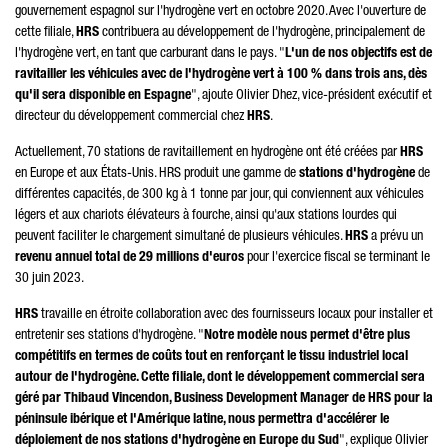
gouvernement espagnol sur l'hydrogène vert en octobre 2020. Avec l'ouverture de
cette filiale,
HRS
contribuera au développement de l'hydrogène, principalement de
l'hydrogène vert, en tant que carburant dans le pays. "
L'un de nos objectifs est de
ravitailler les véhicules avec de l'hydrogène vert à 100 % dans trois ans, dès
qu'il sera disponible en Espagne
", ajoute Olivier Dhez, vice-président exécutif et
directeur du développement commercial chez
HRS
.
Actuellement, 70 stations de ravitaillement en hydrogène ont été créées par
HRS
en Europe et aux États-Unis. HRS produit une gamme de
stations d'hydrogène
de
différentes capacités, de 300 kg à 1 tonne par jour, qui conviennent aux véhicules
légers et aux chariots élévateurs à fourche, ainsi qu'aux stations lourdes qui
peuvent faciliter le chargement simultané de plusieurs véhicules.
HRS
a prévu un
revenu annuel total de 29 millions d'euros
pour l'exercice fiscal se terminant le
30 juin 2023.
HRS
travaille en étroite collaboration avec des fournisseurs locaux pour installer et
entretenir ses stations d'hydrogène. "
Notre modèle nous permet d'être plus
compétitifs en termes de coûts tout en renforçant le tissu industriel local
autour de l'hydrogène. Cette filiale, dont le développement commercial sera
géré par Thibaud Vincendon, Business Development Manager de HRS pour la
péninsule ibérique et l'Amérique latine, nous permettra d'accélérer le
déploiement de nos stations d'hydrogène en Europe du Sud
", explique Olivier