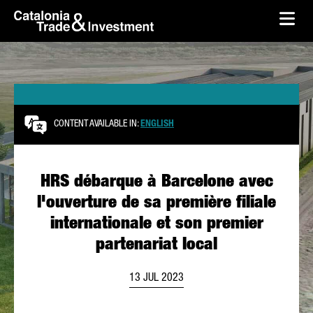
skip-to-content
Skip to Main Content
Catalonia Trade & Investment
Ope
CONTENT AVAILABLE IN:
ENGLISH
HRS débarque à Barcelone avec
l'ouverture de sa première filiale
internationale et son premier
partenariat local
13 JUL 2023