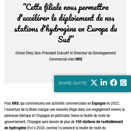
“Cette filiale nous permettra
d'accélérer le déploiement de nos
stations d'hydrogène en Europe du
Sud”
Olivier Dhez, Vice-Président Exécutif et Directeur du Développement
Commercial chez
HRS
X
LinkedIn
Faceb
Wha
SHARE QUOTE:
Pour
HRS
, qui commencera ses activités commerciales en
Espagne
en 2022,
l'ouverture de la filiale marque une nouvelle étape dans son engagement envers la
péninsule ibérique et l'Espagne en particulier. Selon la feuille de route du
gouvernement, l'Espagne aura besoin de plus de
150 stations de ravitaillement
en hydrogène
d'ici à 2030, comme l'a annoncé la feuille de route du