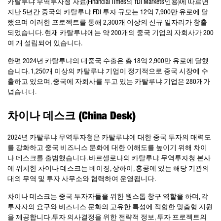
카탈루냐 무역투자청 자료
(Financial Times
의
fDi Markets
인용)에 따르면
지난 5년간 중국의 카탈루냐 FDI 투자 규모는
12
억
7,900
만 유로에 달
했으며 이러한 프로젝트를 통해
2,300
개 이상의 신규 일자리가 창출
되었습니다. 현재 카탈루냐에는 약 200개의 중국 기업의 자회사가
200
여 개 설립되어 있습니다
.
한편
2024
년 카탈루냐의 대중국 수출은 총
18
억
2,900
만 유로에 달했
습니다
. 1,250
개 이상의 카탈루냐 기업이 정기적으로 중국 시장에 수
출하고 있으며, 중국에 자회사를 두고 있는 카탈루냐 기업은
280
개가
넘습니다
.
차이나 데스크
(China Desk)
2024
년 카탈루냐 무역투자청은 카탈루냐에 대한 중국 투자의 매력도
를 강화하고 중국 비즈니스 문화에 대한 이해도를 높이기 위해 차이
나 데스크를 출범했습니다. 바르셀로나의 카탈루냐 무역투자청 본사
에 위치한 차이나 데스크는 베이징, 상하이, 홍콩에 있는 해당 기관의
대외 무역 및 투자 사무소와 협력하여 운영됩니다
.
차이나 데스크는 중국 투자자들을 위한 원스톱 창구 역할을 하며, 각
투자자의 요구와 비즈니스 문화의 고유한 특성에 적합한 맞춤형 지원
을 제공합니다.투자 의사결정을 위한 전략적 정보, 투자 프로젝트의