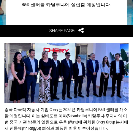
R&D
센터를 카탈루냐에 설립할 예정입니다
.
Share
SHARE PAGE:
중국 다국적 자동차 기업 Chery는 2025년 카탈루냐에
R&D
센터를 개소
할 예정입니다. 이는 살바도르 이야
(
Salvador Illa
)
카탈루냐 주지사의 이
번 중국 기관 방문의 일환으로 우후 (Wuhu)에 위치한
Chery Group
본사에
서 인퉁웨
(Yin Tongyue)
회장과 회동한 이후 이루어졌습니다
.