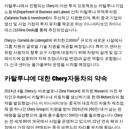
카탈루냐에서 진행되는 Chery의 이번 투자 프로젝트는 카탈루냐 기업
노동부
(Department of Business and Labour)
산하 카탈루냐 무역투자청
(Catalonia Trade & Investment)
이 주선하고 지원했으며, 특히 중국 기업의
생산 및 사업 거점의 투자 유치를 목표로 하는 이니셔티브인 차이나
데스크
(China Desk)
를 통해 추진되었습니다
.
2
Chery
는
Cornellà de Llobregat
에 위치한
2,000m
규모의 새로운 시설에서
그룹 차원의 글로벌 기술 지원을 제공할 예정입니다. 특히 이 센터는
유럽 사용자의 향후 요구 사항에 대응하기 위해 차량의 설계 및 업그
레이드에 집중하며 차체 조정(스타일 변경)과 같은 역할도 포함됩니
다. 신규 센터는 올가을부터 운영을 시작할 예정입니다.
카탈루냐에 대한 Chery자동차의 약속
2024
년
4
월
, Chery
는 바르셀로나
Zona Franca
에 위치한
Nissan
의 이전 부
지인
D-Hub
에서 카탈루냐 내 자동차를 생산하기로 한
EV Motors
와의 협
약을 발표했습니다. 이 이니셔티브는 중국의 대표적인 자동차 제조업
체 중 하나인
Chery Group
의 지원을 받아
2024
년에
260
만 대가 넘는 판
매량을 달성했으며, 올해 총수출량이 500만 대를 돌파했습니다
. Chery
는 전 세계
80
여 개국에서 사업을 운영하고 있으며
, 22
년 연속 해외 시
장에서 가장 많이 판매되는 중국 브랜드의 자리를 유지해 왔습니다
.