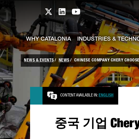
skip-to-content
Skip to Main Content
Catalonia TI X profile
Catalonia TI LinkedIn prof
Catalonia TI Youtub
WHY CATALONIA
INDUSTRIES & TECHN
NEWS & EVENTS
NEWS
CHINESE COMPANY CHERY CHOOSES
CONTENT AVAILABLE IN:
ENGLISH
중국 기업 Che