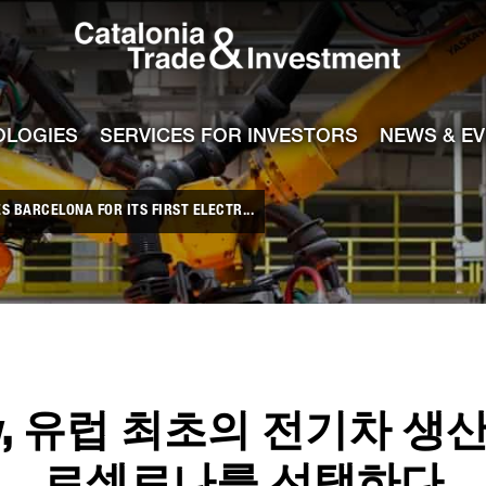
Catalonia Tra
ile
e channel
OLOGIES
SERVICES FOR INVESTORS
NEWS & E
 BARCELONA FOR ITS FIRST ELECTR...
ry, 유럽 최초의 전기차 생