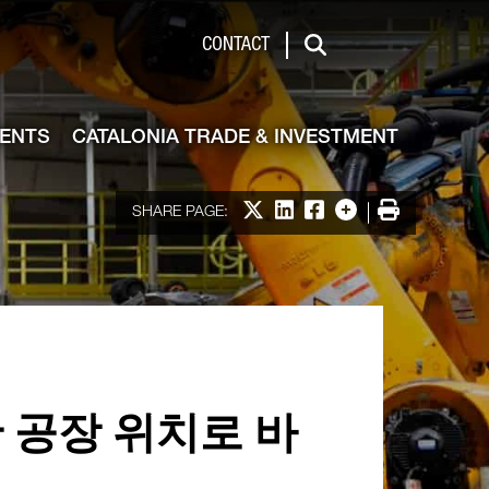
de & Investment
CONTACT
Search
VENTS
CATALONIA TRADE & INVESTMENT
Share on X
Share on LinkedIn
Share on Facebook
More options
Print
SHARE PAGE:
산 공장 위치로 바